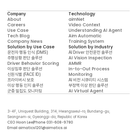
Technology
Company
About
aimNet
Careers
Video Context

Use Case
Understanding AI Agent
Tech Blog
Aim Automatic

Company News
Training System
Solution by Use Case
Solution by Industry
운전자 행동 인식 (DMS)
AI Driver 안전운전 솔루션
AI Vision Inspection
주행상황 판단 솔루션
Driver Behavior Scoring
AMMR
In-to-Out Process 
이상징후 판단 솔루션
Monitoring
신원식별 (FACE ID)
프라이버시 보호
AI 비전 시큐리티 시스템
이상 행동 인지 솔루션
부정맥 이상 판단 솔루션
AI Virtual Agent
군중 밀집도 모니터링
3-4F, Uniquest Building, 314, Hwangsaeul-ro, Bundang-gu, 
Seongnam-si, Gyeonggi-do, Republic of Korea
CEO Hoon Lee
Phone 031-608-9780
Email aimatics1201@aimatics.ai