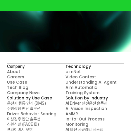
A.I.MATICS와 지금 시작하세요
Contact Us
Technology
Company
About
aimNet
Careers
Video Context

Use Case
Understanding AI Agent
Tech Blog
Aim Automatic

Company News
Training System
Solution by Use Case
Solution by Industry
운전자 행동 인식 (DMS)
AI Driver 안전운전 솔루션
AI Vision Inspection
주행상황 판단 솔루션
Driver Behavior Scoring
AMMR
In-to-Out Process 
이상징후 판단 솔루션
Monitoring
신원식별 (FACE ID)
프라이버시 보호
AI 비전 시큐리티 시스템