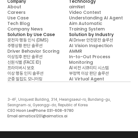
Technology
Company
About
aimNet
Careers
Video Context

Use Case
Understanding AI Agent
Tech Blog
Aim Automatic

Company News
Training System
Solution by Use Case
Solution by Industry
운전자 행동 인식 (DMS)
AI Driver 안전운전 솔루션
AI Vision Inspection
주행상황 판단 솔루션
Driver Behavior Scoring
AMMR
In-to-Out Process 
이상징후 판단 솔루션
Monitoring
신원식별 (FACE ID)
프라이버시 보호
AI 비전 시큐리티 시스템
이상 행동 인지 솔루션
부정맥 이상 판단 솔루션
AI Virtual Agent
군중 밀집도 모니터링
3-4F, Uniquest Building, 314, Hwangsaeul-ro, Bundang-gu, 
Seongnam-si, Gyeonggi-do, Republic of Korea
CEO Hoon Lee
Phone 031-608-9780
Email aimatics1201@aimatics.ai