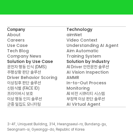
Technology
Company
About
aimNet
Careers
Video Context

Use Case
Understanding AI Agent
Tech Blog
Aim Automatic

Company News
Training System
Solution by Use Case
Solution by Industry
운전자 행동 인식 (DMS)
AI Driver 안전운전 솔루션
AI Vision Inspection
주행상황 판단 솔루션
Driver Behavior Scoring
AMMR
In-to-Out Process 
이상징후 판단 솔루션
Monitoring
신원식별 (FACE ID)
프라이버시 보호
AI 비전 시큐리티 시스템
이상 행동 인지 솔루션
부정맥 이상 판단 솔루션
AI Virtual Agent
군중 밀집도 모니터링
3-4F, Uniquest Building, 314, Hwangsaeul-ro, Bundang-gu, 
Seongnam-si, Gyeonggi-do, Republic of Korea