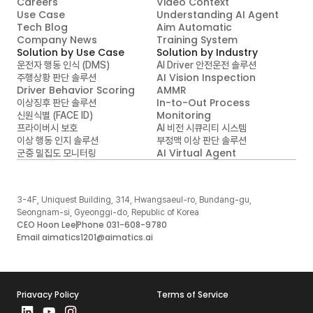
Careers
Video Context

Use Case
Understanding AI Agent
Tech Blog
Aim Automatic

Company News
Training System
Solution by Use Case
Solution by Industry
운전자 행동 인식 (DMS)
AI Driver 안전운전 솔루션
AI Vision Inspection
주행상황 판단 솔루션
Driver Behavior Scoring
AMMR
In-to-Out Process 
이상징후 판단 솔루션
Monitoring
신원식별 (FACE ID)
프라이버시 보호
AI 비전 시큐리티 시스템
이상 행동 인지 솔루션
부정맥 이상 판단 솔루션
AI Virtual Agent
군중 밀집도 모니터링
3-4F, Uniquest Building, 314, Hwangsaeul-ro, Bundang-gu, 
Seongnam-si, Gyeonggi-do, Republic of Korea
CEO Hoon Lee
Phone 031-608-9780
Email aimatics1201@aimatics.ai
Priavacy Policy
Terms of Service