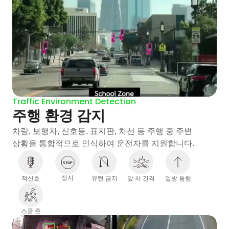
Traffic Environment Detection
주행 환경 감지 
차량, 보행자, 신호등, 표지판, 차선 등 주행 중 주변
상황을 통합적으로 인식하여 운전자를 지원합니다.
STOP
정지
적신호
유턴 금지
앞 차 간격
일방 통행
스쿨 존