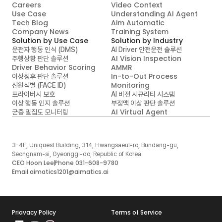
Careers
Video Context

Use Case
Understanding AI Agent
Tech Blog
Aim Automatic

Company News
Training System
Solution by Use Case
Solution by Industry
운전자 행동 인식 (DMS)
AI Driver 안전운전 솔루션
AI Vision Inspection
주행상황 판단 솔루션
Driver Behavior Scoring
AMMR
In-to-Out Process 
이상징후 판단 솔루션
Monitoring
신원식별 (FACE ID)
프라이버시 보호
AI 비전 시큐리티 시스템
이상 행동 인지 솔루션
부정맥 이상 판단 솔루션
AI Virtual Agent
군중 밀집도 모니터링
3-4F, Uniquest Building, 314, Hwangsaeul-ro, Bundang-gu, 
Seongnam-si, Gyeonggi-do, Republic of Korea
CEO Hoon Lee
Phone 031-608-9780
Email aimatics1201@aimatics.ai
Priavacy Policy
Terms of Service